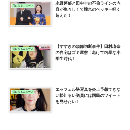
永野芽郁と田中圭の不倫ラインの内
気になるニュース
容が生々しくて憧れのベッキー軽く
超えた！
【すすきの頭部切断事件】田村瑠奈
気になるニュース
の自宅はゴミ屋敷！老けて凶暴な小
学生時代！
エッフェル塔写真を炎上予想できな
気になるニュース
い松川るい議員には国民のツイート
を見せたい！