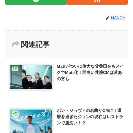
NANCY
関連記事
Mattがついに偉大な父桑田をもメイ
CM
クでMatt化！面白い共演CMは昔あ
の方も
ボン・ジョヴィの名曲がCMに！還
CM
暦を過ぎたジョンの現在はレストラ
ンで皿洗い！？