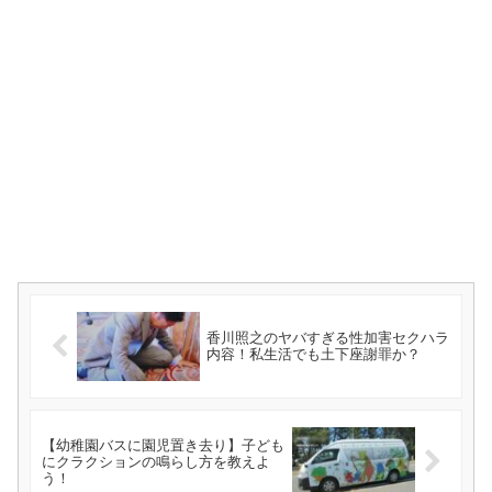
香川照之のヤバすぎる性加害セクハラ
内容！私生活でも土下座謝罪か？
【幼稚園バスに園児置き去り】子ども
にクラクションの鳴らし方を教えよ
う！