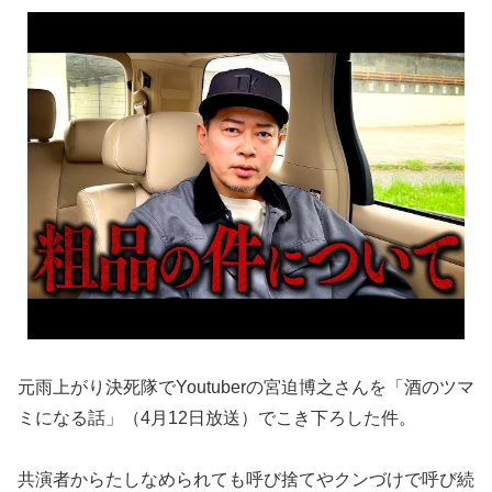
元雨上がり決死隊でYoutuberの宮迫博之さんを「酒のツマ
ミになる話」（4月12日放送）でこき下ろした件。
共演者からたしなめられても呼び捨てやクンづけで呼び続