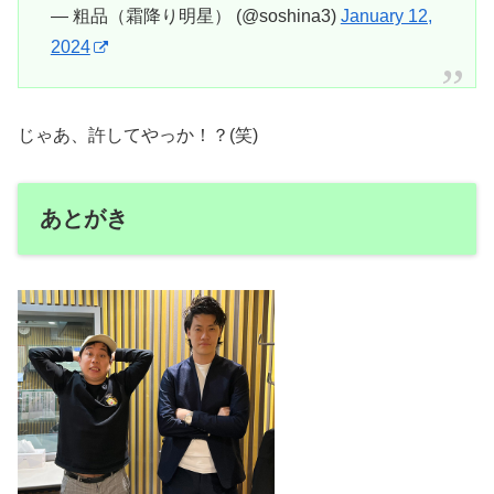
— 粗品（霜降り明星） (@soshina3)
January 12,
2024
じゃあ、許してやっか！？(笑)
あとがき