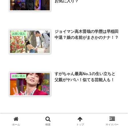
お気に入り？
ジョイマン高木晋哉の学歴は早稲田
お笑い芸人
中退？娘の名前がまさかのナナ！？
すがちゃん最高No.1の生い立ちと
お笑い芸人
父親がヤバい！似てる芸能人も！
スポンサーリンク
ホーム
検索
トップ
サイドバー