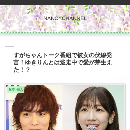
NANCYCHANNEL
すがちゃんトーク番組で彼女の伏線発
言！ゆきりんとは逃走中で愛が芽生え
た！？
お笑い芸人