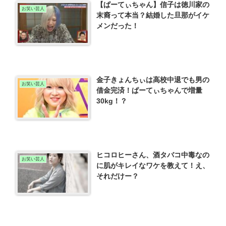
【ぱーてぃちゃん】信子は徳川家の
お笑い芸人
末裔って本当？結婚した旦那がイケ
メンだった！
金子きょんちぃは高校中退でも男の
お笑い芸人
借金完済！ぱーてぃちゃんで増量
30kg！？
ヒコロヒーさん、酒タバコ中毒なの
お笑い芸人
に肌がキレイなワケを教えて！え、
それだけー？