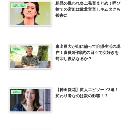
粗品の嫌われ炎上発言まとめ！呼び
お笑い芸人
捨ての宮迫は敗北宣言しキムタクも
被害に
東出昌大が山に籠って狩猟生活の現
芸能人
在！食費0円節約の日々で女好きを
封印し復活なるか？
【神田愛花】変人エピソード3選！
芸能人
変わり者なのは親の影響！？