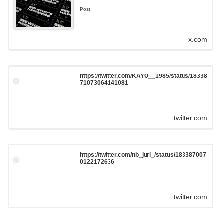
Post
x.com
https://twitter.com/KAYO__1985/status/18338
71073064141081
twitter.com
https://twitter.com/nb_juri_/status/183387007
0122172636
twitter.com