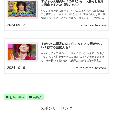
すがちゃん最高No.1の中1から一人暮らし生活
を画像でまとめ【激レアさん】
お笑いトリオ芸人ぱーてぃちゃんのすがちゃん最高No.1
こと菅野ナオトさんは、中1から天涯孤独の身となり、独
りぼっちで生きてきたことが知られています。当時の驚
くべき生活ぶりが「激レアさん」で放送されていたので
2024.09.12
miraclefreelife.com
まとめてみました！すがちゃん最高N...
すがちゃん最高No.1の生い立ちと父親がヤバ
い！似てる芸能人も！
ギャルとチャラ男のパリピ漫才でじわじわきている【ぱ
ーてぃちゃん】のすがちゃん最高No.1こと菅野ナオトさ
ん。その長い名前のせいで先輩芸人から格好の餌食とな
っていましたが、それより何より生い立ちがめちゃくち
2024.10.19
miraclefreelife.com
ゃ驚きなのです‼すがちゃん最高No....
お笑い芸人
芸能人
スポンサーリンク