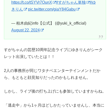
https://t.co/tSYVr7OunX
#すがちゃん単独
#ゆ
きりん
pic.twitter.com/giaY84Gabu
— 柏木由紀info【公式】 (@yuki_k_official)
August 22, 2024
すがちゃんの芸歴10周年記念ライブにゆきりんがシーク
レット出演していたとは！！
2人の事務所が同じワタナベエンターテインメントだか
ら、もともと顔見知りだったのかもしれません。
しかし、ライブ後の打ち上げにも参加していますからね。
「逃走中」から1ヶ月ほどしかたっていませんし、本当に