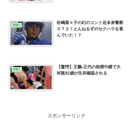
松嶋菜々子の幻のコント近未来警察
芸能人
０７２！とんねるずのセクハラを喜
んでいた！？
【驚愕】王鵬-正代の相撲中継で大
芸能人
村崑92歳が生存確認される
スポンサーリンク