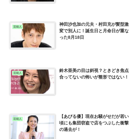
神田沙也加の元夫・村田充が髪型激
芸能人
変で別人に！誕生日と月命日が重な
った8月18日
鈴木亜美の目は斜視？ときどき焦点
芸能人
合ってないの怖いが整形ではない！
【あびる優】現在お騒がせだが若い
芸能人
頃にも集団窃盗で店をつぶした衝撃
の過去が！