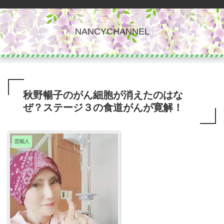
NANCYCHANNEL
秋野暢子のがん細胞が消えたのはな
ぜ？ステージ３の食道がんが寛解！
芸能人