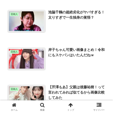
池脇千鶴の超絶劣化がヤバすぎる！
芸能人
太りすぎで一生独身の覚悟？
岸子ちゃん可愛い画像まとめ！令和
芸能人
にもスケバンはいたんだねｗ
【芹澤もあ】父親は後藤祐樹！って
芸能人
言われてみれば似てるから画像比較
してみた
ホーム
検索
トップ
サイドバー