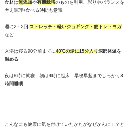
食材は
無添加
や
有機栽培
のものを利用、彩りやバランスを
考え調理+食べる時間も意識
週に2～3回
ストレッチ・軽いジョギング・筋トレ・ヨガ
など
入浴は寝る90分前までに
40℃の湯に15分入り
深部体温を
温める
夜は8時に就寝、朝は4時に起床！早寝早起きでしっかり
8
時間睡眠
・
・
こんなにも健康に気を付けていたかたがなぜがんに！？と