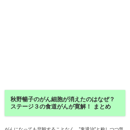
秋野暢子のがん細胞が消えたのはなぜ？
ステージ３の食道がんが寛解！ まとめ
がんになっても悲観することなく、”鬼退治”と称しつつ気